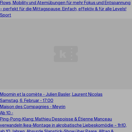
Flows, Mobility und Atemübungen für mehr Fokus und Entspannung
– perfekt für die Mittagspause. Einfach, effektiv & für alle Levels!
Sport
Moomin et la comète - Julien Basler, Laurent Nicolas
Samstag, 6. Februar - 17:00
Maison des Compagnies - Meyrin
Ab 10.-
Ping-Pong-Klang: Mathieu Despoisse & Étienne Manceau
verwandeln Ikea-Montage in akrobatische Liebeskomödie – 1h10,
ab 10 Jahren. Absurde Slapstick-Show über Paare, Alltag &