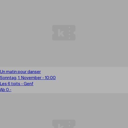
Un matin pour danser
Sonntag, 1. November - 10:00
Les 6 toits - Genf
Ab 0.-