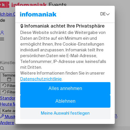
Ich bin Organisator
de
Shows, Veranstaltungen und
Aktivitäten Custom Region
Termine
Filter zurücksetzen
Filter zurücksetzen
Standort
Heute
Morgen
Dieses Wochenende
Karte anzeigen
Musik
Humor
Familie
Sport
Festival
Theater
Andere