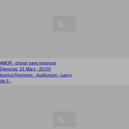
AMOR - choisir sans renoncer
Dienstag, 23. März - 20:00
Institut Florimont - Auditorium - Lancy
Ab 5.-