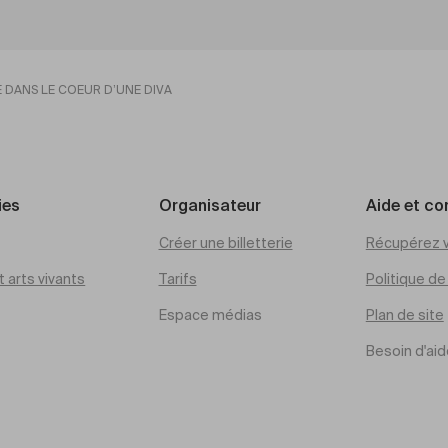
 DANS LE COEUR D’UNE DIVA
ies
Organisateur
Aide et co
Créer une billetterie
Récupérez v
 arts vivants
Tarifs
Politique d
Espace médias
Plan de site
Besoin d'aid