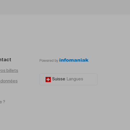
ntact
Powered by
os billets
Suisse
Langues
e données
e ?