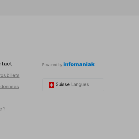
ntact
Powered by
os billets
Suisse
Langues
e données
e ?