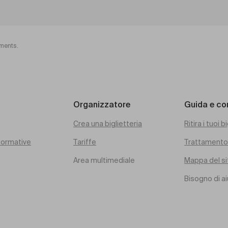
ements.
Organizzatore
Guida e co
Crea una biglietteria
Ritira i tuoi bi
rformative
Tariffe
Trattamento 
Area multimediale
Mappa del si
Bisogno di a