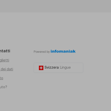
ntatti
Powered by
glietti
Svizzera
Lingue
dei dati
to
iuto?