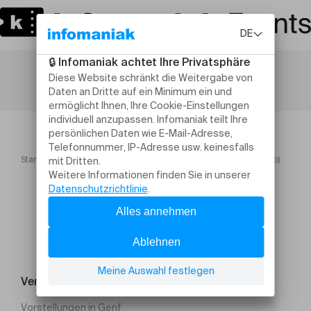
Startseite
DAVODKA (live, FR, hip hop), SENTIN'L (live, hip hop)
Veranstaltung suchen
Vorstellungen in Genf