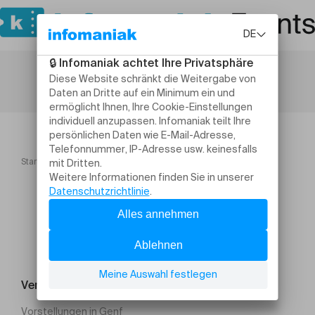
Startseite
Samuel Blaser & le Big Band de l'ÉJMA Valais
Veranstaltung suchen
Vorstellungen in Genf