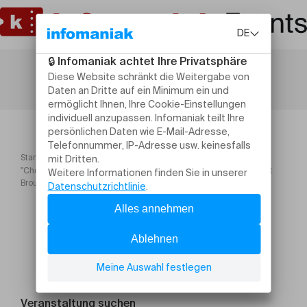
Startseite
Theater und Bühnenkunst
"Choisis la Vie et tu vivras", texte de Christiane Singer par Laurent
Brouazin
Veranstaltung suchen