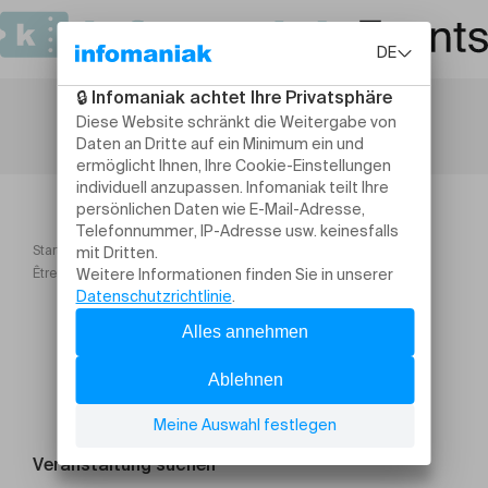
Startseite
Être drôle, chapitre 1. Avec Lord Betterave Atelier d'écriture
Veranstaltung suchen