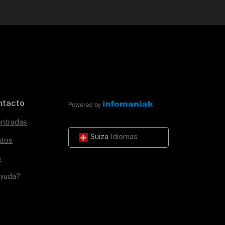
ntacto
Powered by
entradas
Suiza
Idiomas
atos
o
ayuda?