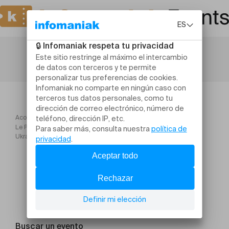
Acogida
Le Petit Orchestre de l'Est & A l'Est Orkestar — École de danse
Ukraine reborn
Buscar un evento