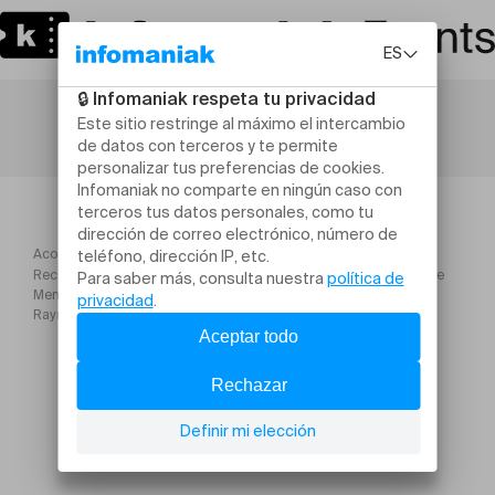
Acogida
Recluses fest#9 Pass 2 jours : Les Wampas + Les Ramoneurs de
Menhirs+Opium du Peuple+René Binamé+Dirty Old Mat+ La
Raymonde+1Kub