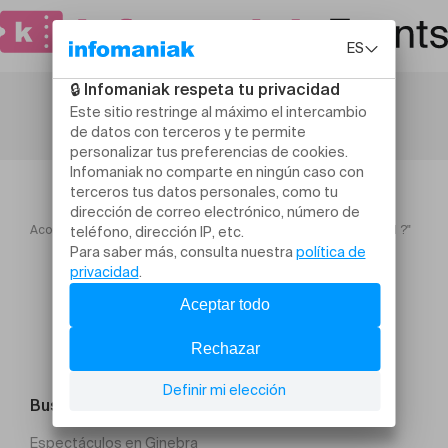
Acogida
Thierry Romanens "Voisard... vous avez dit Voisard ?"
Buscar un evento
Espectáculos en Ginebra