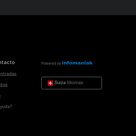
ntacto
Powered by
entradas
Suiza
Idiomas
atos
o
ayuda?