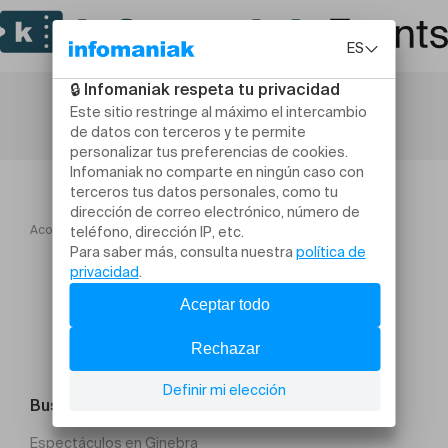
Acogida
Ca m'agace... et je veux que ça change
Buscar un evento
Espectáculos en Ginebra