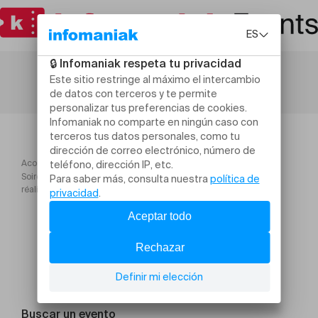
Acogida
Soirée projection "La révolution menstruelle" en présence de la
réalisatrice Mélissa Carlier
Buscar un evento