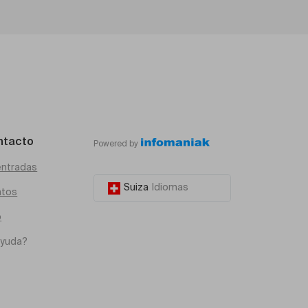
ntacto
Powered by
entradas
Suiza
Idiomas
atos
o
ayuda?