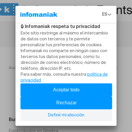
Acogida
Danza
Balfolk avec Parasol + Grand Balthazar
Buscar un evento
Espectáculos en Ginebra