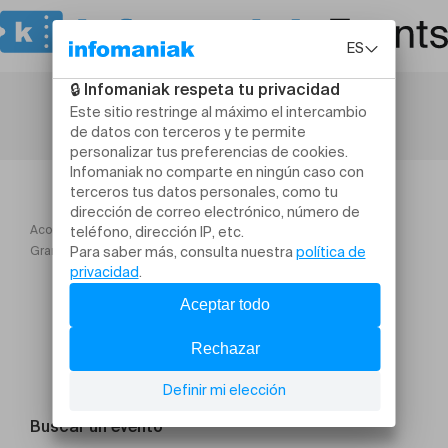
Acogida
Grand bal de Lausanne avec A2PasDuPont + LeBalRondarTe
Buscar un evento