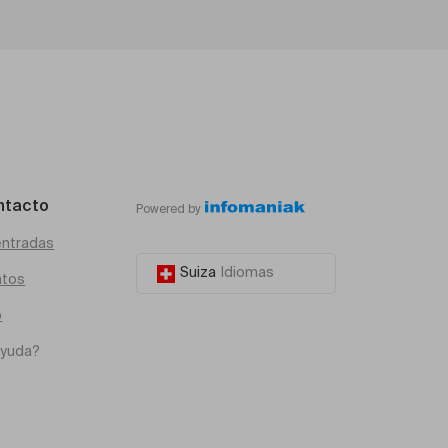
ntacto
Powered by
entradas
Suiza
Idiomas
atos
o
ayuda?