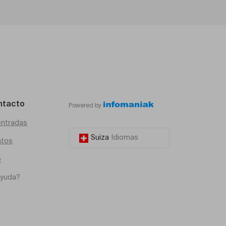
ntacto
Powered by
entradas
Suiza
Idiomas
atos
o
ayuda?