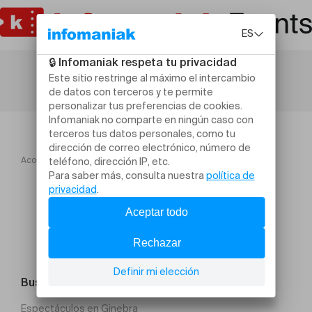
Acogida
Workshop Gymnastique Ring + Bar Muscle up
Buscar un evento
Espectáculos en Ginebra