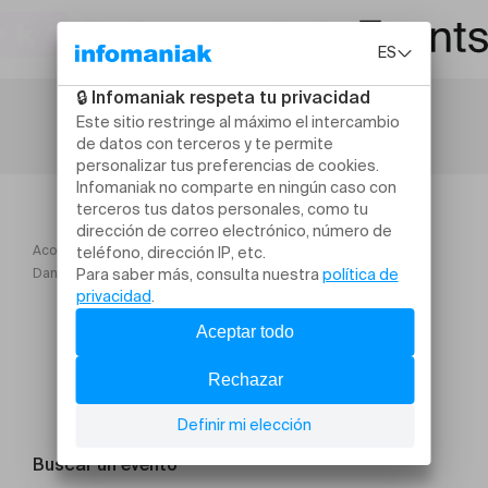
Acogida
Danse sacrée de l'Égypte antique ISIS ou l'Ode à la Féminité
Buscar un evento