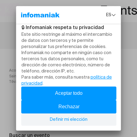
Acogida
Saints poètes mystiques d’Inde du Sud Chants shivaïtes du
Tēvāram
Buscar un evento