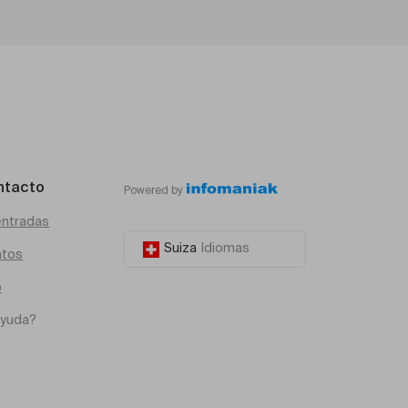
ntacto
Powered by
entradas
Suiza
Idiomas
atos
o
ayuda?