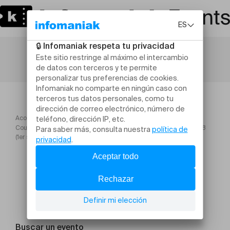
Acogida
Cours locaux à usages médicaux 15 septembre 2026 Salle G 108
(1er s s)
Buscar un evento