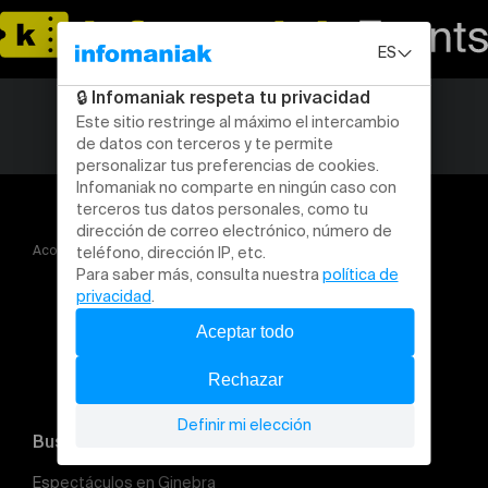
Acogida
Alex Di Mambro
Buscar un evento
Espectáculos en Ginebra