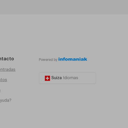
ntacto
Powered by
entradas
Suiza
Idiomas
atos
o
ayuda?