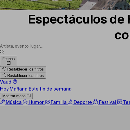
Espectáculos de 
co
Fechas
Restablecer los filtros
Restablecer los filtros
Vaud
Hoy
Mañana
Este fin de semana
Mostrar mapa
Música
Humor
Familia
Deporte
Festival
Te