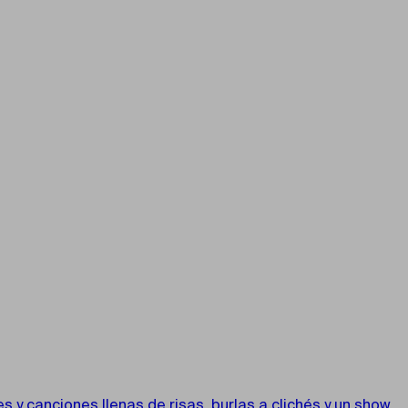
 y canciones llenas de risas, burlas a clichés y un show