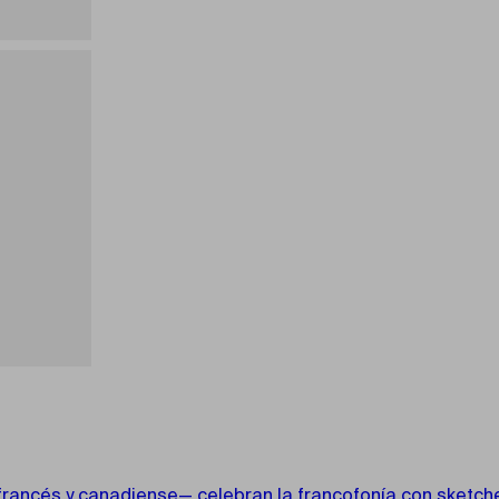
rancés y canadiense— celebran la francofonía con sketches