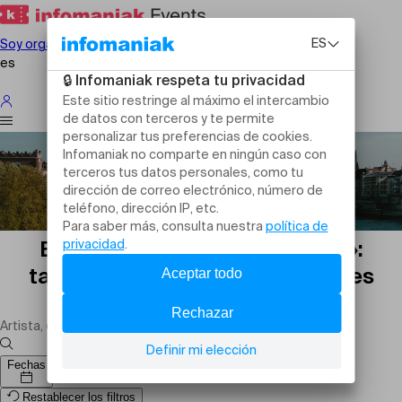
Soy organizador
es
Eventos variados « en Basilea »:
talleres, encuentros y actividades
originales
Fechas
Restablecer los filtros