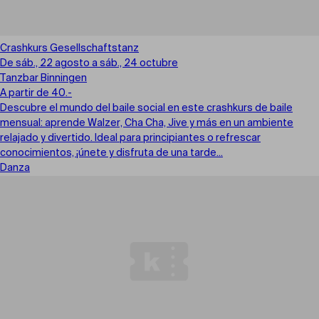
Crashkurs Gesellschaftstanz
De sáb., 22 agosto a sáb., 24 octubre
Tanzbar Binningen
A partir de 40.-
Descubre el mundo del baile social en este crashkurs de baile
mensual: aprende Walzer, Cha Cha, Jive y más en un ambiente
relajado y divertido. Ideal para principiantes o refrescar
conocimientos, ¡únete y disfruta de una tarde...
Danza