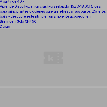
A partir de 40.-
Aprende Disco Fox en un crashkurs relajado (15:30-18:00h), ideal
para principiantes o quienes quieran refrescar sus pasos. ¡Divierte,
baila y descubre este ritmo en un ambiente acogedor en
Binningen. Solo CHF 50.
Danza