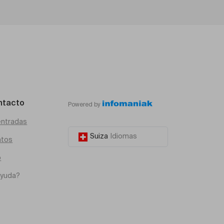
ntacto
Powered by
entradas
Suiza
Idiomas
atos
o
ayuda?