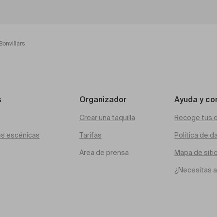
onvillars
s
Organizador
Ayuda y co
Crear una taquilla
Recoge tus 
es escénicas
Tarifas
Política de d
Área de prensa
Mapa de siti
¿Necesitas 