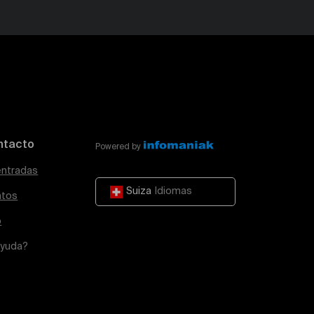
ntacto
Powered by
entradas
Suiza
Idiomas
atos
o
ayuda?