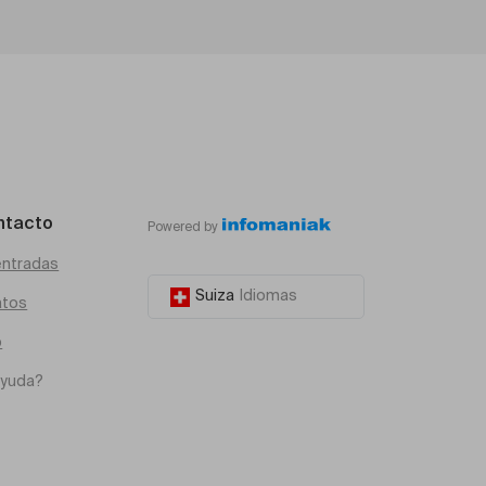
ntacto
Powered by
entradas
Suiza
Idiomas
atos
o
ayuda?