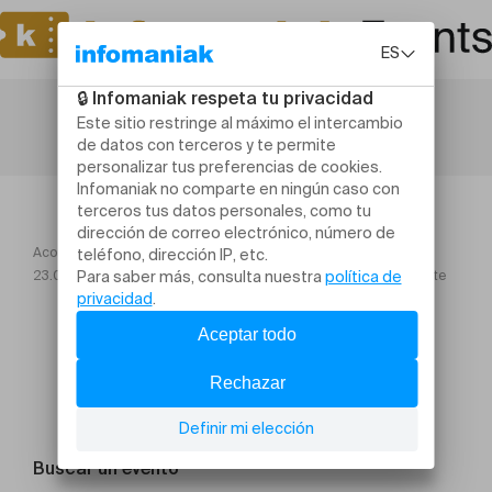
Acogida
Hedonistica
23.08.25 Réalisez vos propres lacto fermentations Édition raclette
Buscar un evento