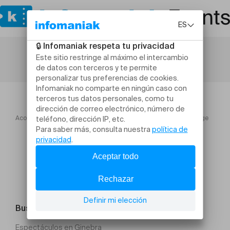
Acogida
Journées photographiques de BienneBieler Fototage
Buscar un evento
Espectáculos en Ginebra