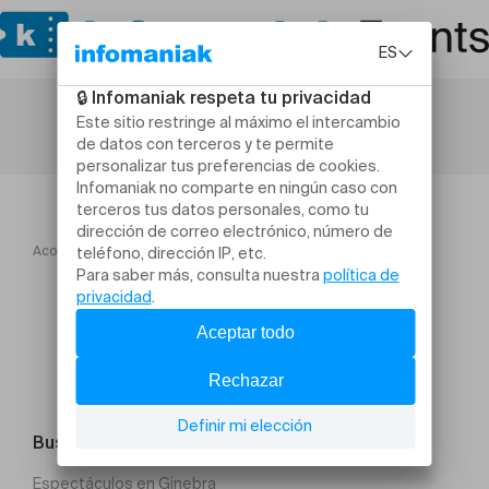
Acogida
L'Exprimerie
Buscar un evento
Espectáculos en Ginebra