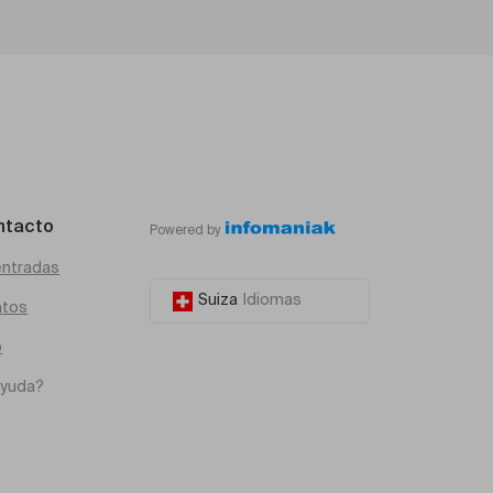
ntacto
Powered by
entradas
Suiza
Idiomas
atos
o
ayuda?