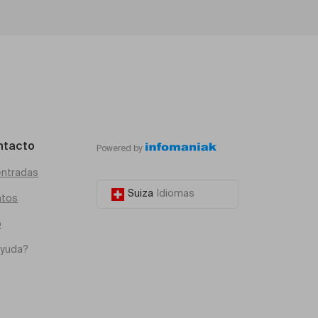
ntacto
Powered by
entradas
Suiza
Idiomas
atos
o
ayuda?