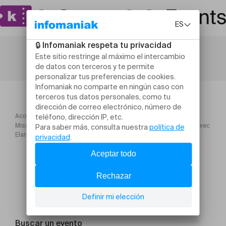
Acogida
Mission : Plan de table pour un mariage au Mathscope UNIGE – Avec
Elargis tes Horizons
Buscar un evento