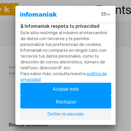
Acogida
Voyage en Orient : de la Turquie au Rajasthan ! 6 8 ans
Buscar un evento