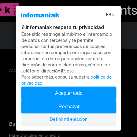
Acogida
BAM! Burlesque show
Buscar un evento
Espectáculos en Ginebra