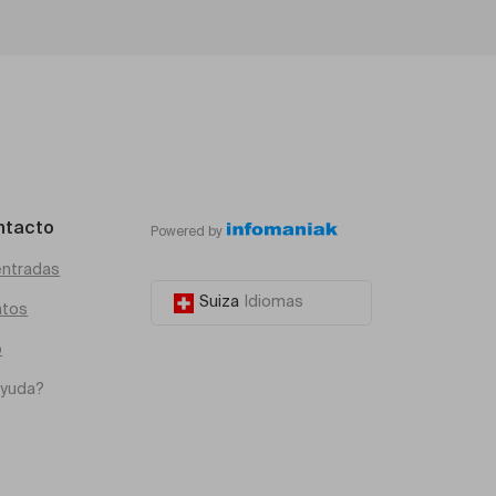
ntacto
Powered by
entradas
Suiza
Idiomas
atos
o
ayuda?