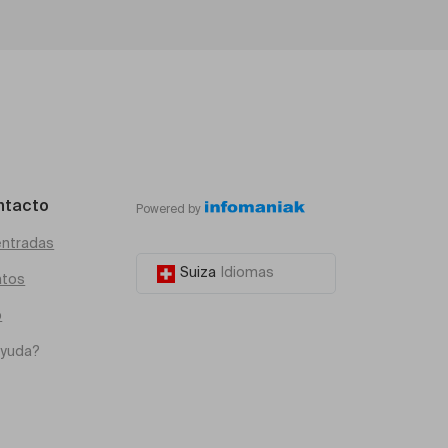
ntacto
Powered by
entradas
Suiza
Idiomas
atos
o
ayuda?