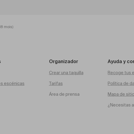
18 mois)
s
Organizador
Ayuda y co
Crear una taquilla
Recoge tus 
es escénicas
Tarifas
Política de d
Área de prensa
Mapa de siti
¿Necesitas 