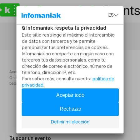
Acogida
On ne peut pas rouler avec sa maison mais on peut habiter sa
bagnole.
Buscar un evento