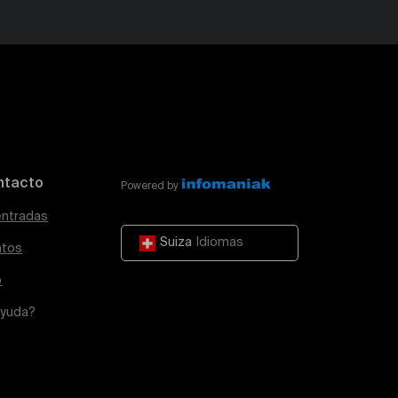
ntacto
Powered by
entradas
Suiza
Idiomas
atos
o
ayuda?