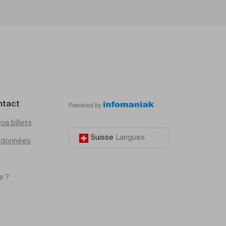
ntact
Powered by
os billets
Suisse
Langues
e données
e ?