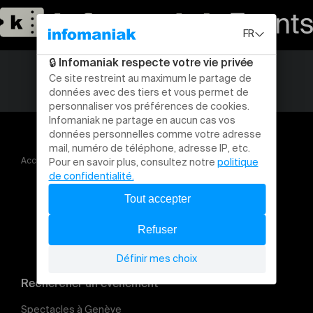
Accueil
Concerts
Kali Malone
Rechercher un évènement
Spectacles à Genève