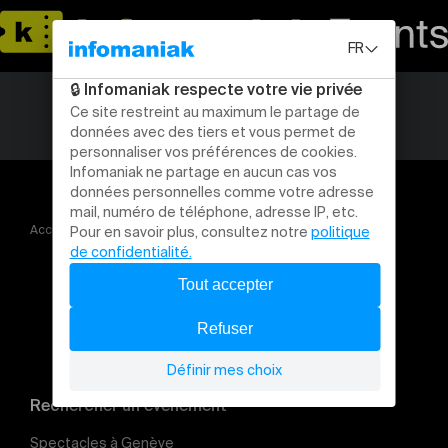
Accueil
Concerts
La Yegros (ARG)
Rechercher un évènement
Spectacles à Genève