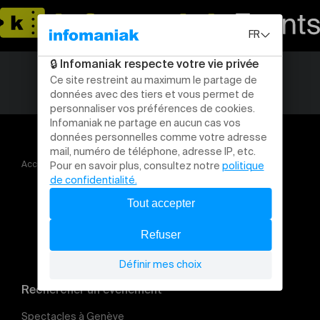
Accueil
Vernissage Mempo & Nae (VS)
Rechercher un évènement
Spectacles à Genève