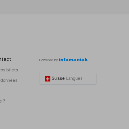
ntact
Powered by
os billets
Suisse
Langues
e données
e ?