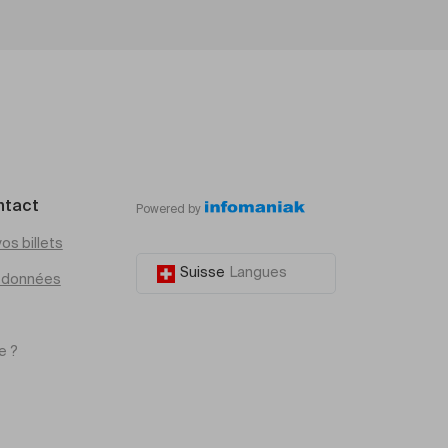
ntact
Powered by
os billets
Suisse
Langues
e données
e ?