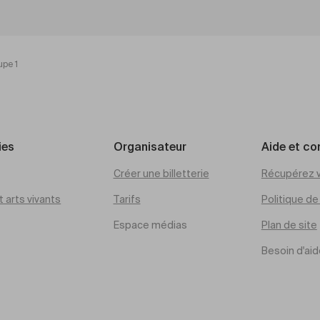
upe 1
ies
Organisateur
Aide et co
Créer une billetterie
Récupérez v
 arts vivants
Tarifs
Politique d
Espace médias
Plan de site
Besoin d'aid